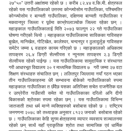
०
२७
५०” उत्तरी अक्षांशमा रहेको छ । करीब ८२.४४ व.कि.मी. क्षेत्रफल
रहेको यस गाउँपालिकाको उत्तरमा कोन्ज्योसोम गाउँपालिका, पश्चिमतिर
कोन्ज्योसोम र बाग्मती गाउँपालिका, दक्षिणमा बाग्मती गाउँपालिका र
मकवानपुर जिल्ला र पूर्वमा काभ्रेपलाञ्चोक जिल्ला रहेका छन् ।
महाङ्काल गाउँपालिकालाई मिति २०७३ फाल्गुन २२ गते गाउँपालिका
घोषणा गरीएको थियो । महाङ्काल गाउँपालिकामा साविकका गाविसहरु
बुखेल, मानिखेल, गोटिखेल, कालेश्वर, चन्दनपुर र ठुलादुर्लुङ गाविसहरु
समेटेर जम्मा ६ वडाहरु कायम गरिएको छ । महाङ्कालको अधिकतम
तापक्रम २६.४ डिग्री सेल्सीयस र न्युनतम तापक्रम २.३ डिग्री
सेल्सीयस रहेको पाईन्छ । यस गाउँपालिकामा सामुदायिक र संस्थागत
गरी आधारभूत विद्यालय २० र माध्यमिक विद्यालय ७ गरी जम्मा २७ वटा
शिक्षण संस्थाहरु संचालित छन् । ललितपुर जिल्लामा नयाँ गठन भएका
तीन गाउँपालिकाहरुमा धेरै सम्भावना बोकेको गाउँपालिकाको रुपमा
महाङ्काल गाउँपालिका त छँदैछ यसका अतिरिक्त सचेत राजनैतिक दल
र उत्प्रेरीत गाउँवासी समेत यो गाउँपालिकाका दरिलो अनि दीगो
बिकासको श्रोतका रुपमा रहेका छन् । यस गाउँपालिकामा विभिन्न
जातजाती तथा धर्म मान्ने व्यक्तिहरुको बसोबास रहेको छ । राष्ट्रिय
जनगणना २०७८ को तथ्याङ्क अनुसार ८१२२ जनाको बसोबास रहेको
छ । गाउँपालिकाका केहि सुगम क्षेत्रहरुमा व्यापार व्यवसाय सञ्चालनमा
रहेको छन् साथै यहाँ प्राकृतिक श्रोत तथा सामाजिक एवं धार्मिक