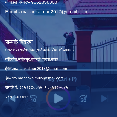
मोवाइल नम्बरः- 9851358308
Email:-
mahankalmun2017@gmail.com
सम्पर्क बिवरण
महाङ्काल गाउँपालिका ,गाउँ कार्यपालिकाको कार्यालय
गोटिखेल,ललितपुर,बागमती प्रदेश,नेपाल ।
ईमेल:
mahankalmun2017@gmail.com
ईमेल:
ito.mahankalmun@gmail.com
सम्पर्क नं: ९८५१३४००१७, ९८५१३२००४५
९८५१३४००१८