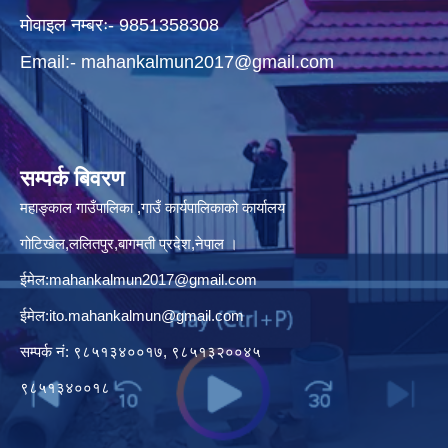
मोवाइल नम्बरः- 9851358308
Email:-
mahankalmun2017@gmail.com
सम्पर्क बिवरण
महाङ्काल गाउँपालिका ,गाउँ कार्यपालिकाको कार्यालय
गोटिखेल,ललितपुर,बागमती प्रदेश,नेपाल ।
ईमेल:
mahankalmun2017@gmail.com
ईमेल:
ito.mahankalmun@gmail.com
सम्पर्क नं: ९८५१३४००१७, ९८५१३२००४५
९८५१३४००१८