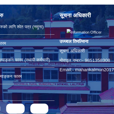
रु
सूचना अधिकारी
रुको लागि श्वेत पत्र (नमुना)
उज्ज्वल तिमल्सिना
फारम
सूचना अधिकारी
ूल्याङ्कन फारम (स्थायी कर्मचारी)
मोवाइल नम्बरः- 9851358308
Email:-
mahankalmun2017
ूल्याङ्कन फारम
next ›
last »