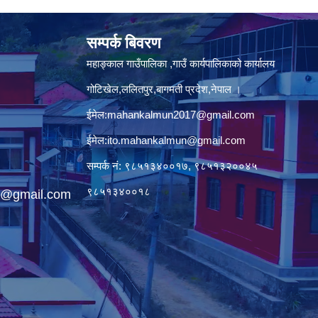
सम्पर्क बिवरण
महाङ्काल गाउँपालिका ,गाउँ कार्यपालिकाको कार्यालय
गोटिखेल,ललितपुर,बागमती प्रदेश,नेपाल ।
ईमेल:
mahankalmun2017@gmail.com
ईमेल:
ito.mahankalmun@gmail.com
सम्पर्क नं: ९८५१३४००१७, ९८५१३२००४५
९८५१३४००१८
@gmail.com